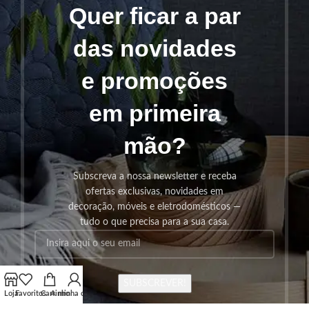
Quer ficar a par
das novidades
e promoções
em primeira
mão?
Subscreva a nossa newsletter e receba
ofertas exclusivas, novidades em
decoração, móveis e eletrodomésticos —
tudo o que precisa para a sua casa.
SUBSCREVER!
Loja
Favoritos
Carrinho
A minha conta