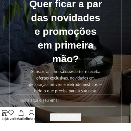
Quer ficar a par
das novidades
e promoções
em primeira
mão?
Subscreva a nossa newsletter e receba
ofertas exclusivas, novidades em
decoração, móveis e eletrodomésticos —
tudo o que precisa para a sua casa.
SUBSCREVER!
Loja
Favoritos
Carrinho
A minha conta
Os seus dados serão utilizados seguindo a nossa
Politica de