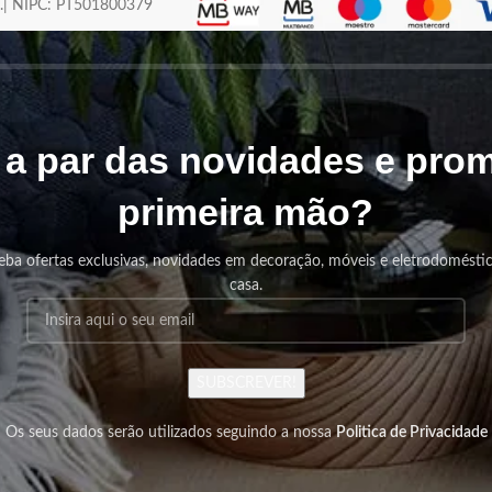
os.| NIPC: PT501800379
r a par das novidades e pr
primeira mão?
eba ofertas exclusivas, novidades em decoração, móveis e eletrodomésti
casa.
SUBSCREVER!
Os seus dados serão utilizados seguindo a nossa
Politica de Privacidade