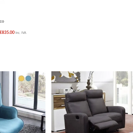
ico
€
835.00
Inc. IVA