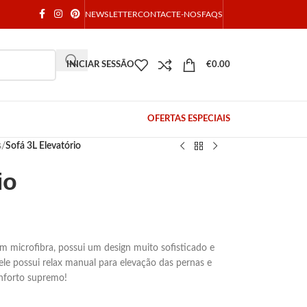
NEWSLETTER
CONTACTE-NOS
FAQS
INICIAR SESSÃO
€
0.00
OFERTAS ESPECIAIS
s
/
Sofá 3L Elevatório
io
microfibra, possui um design muito sofisticado e
ele possui relax manual para elevação das pernas e
onforto supremo!