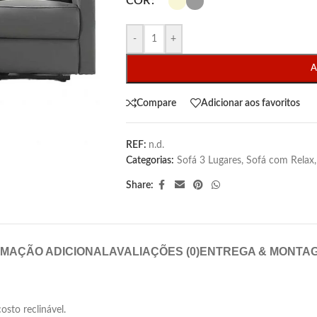
COR
-
+
A
Compare
Adicionar aos favoritos
REF:
n.d.
Categorias:
Sofá 3 Lugares
,
Sofá com Relax
,
Share:
RMAÇÃO ADICIONAL
AVALIAÇÕES (0)
ENTREGA & MONTA
osto reclinável.