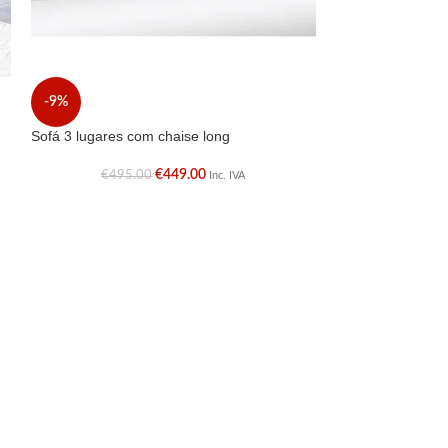
Sofá Cama
-9%
€
330.0
Sofá 3 lugares com chaise long
€
449.00
€
495.00
Inc. IVA