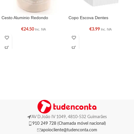
Cesto Aluminio Redondo
Copo Escova Dentes
€
24.50
€
3.99
Inc. IVA
Inc. IVA
AV D.João IV 1049, 4810-532 Guimarães
910 249 728 (Chamada móvel nacional)
apoiocliente@tudenconta.com