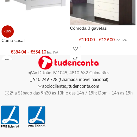
Cómoda 3 gavetas
-10%
Cama casal
€
110.00
–
€
129.00
Inc. IVA
€
384.04
–
€
554.10
Inc. IVA
AV D.João IV 1049, 4810-532 Guimarães
910 249 728 (Chamada móvel nacional)
apoiocliente@tudenconta.com
2ª a Sábado das 9h30 às 13h e das 14h / 19h; Dom - 14h as 19h