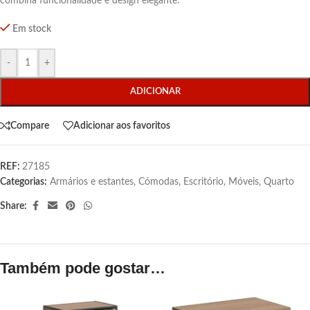
combina funcionalidade e design elegante.
Em stock
-
+
ADICIONAR
Compare
Adicionar aos favoritos
REF:
27185
Categorias:
Armários e estantes
,
Cómodas
,
Escritório
,
Móveis
,
Quarto
Share:
Também pode gostar…