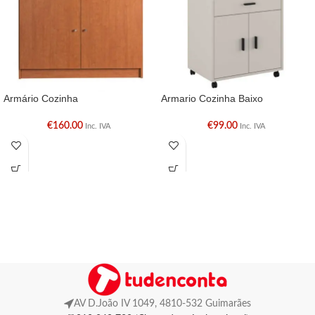
Armário Cozinha
Armario Cozinha Baixo
€
160.00
€
99.00
Inc. IVA
Inc. IVA
AV D.João IV 1049, 4810-532 Guimarães