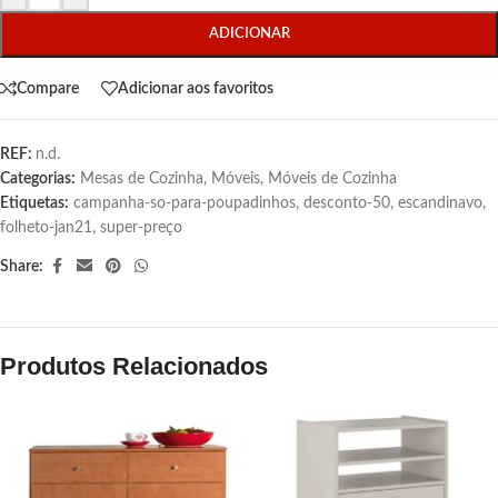
ADICIONAR
Compare
Adicionar aos favoritos
REF:
n.d.
Categorias:
Mesas de Cozinha
,
Móveis
,
Móveis de Cozinha
Etiquetas:
campanha-so-para-poupadinhos
,
desconto-50
,
escandinavo
,
folheto-jan21
,
super-preço
Share:
Produtos Relacionados