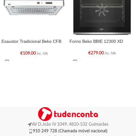
Exaustor Tradicional Beko CFB
Forno Beko BBIE 12300 XD
6432 X
€
279.00
€
109.00
Inc. IVA
Inc. IVA
AV D.João IV 1049, 4810-532 Guimarães
910 249 728 (Chamada móvel nacional)