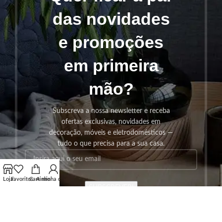
das novidades
e promoções
em primeira
mão?
Subscreva a nossa newsletter e receba
ofertas exclusivas, novidades em
decoração, móveis e eletrodomésticos —
tudo o que precisa para a sua casa.
Loja
Favoritos
Carrinho
A minha conta
SUBSCREVER!
Os seus dados serão utilizados seguindo a nossa
Politica de
Privacidade