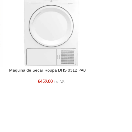
Máquina de Secar Roupa DHS 8312 PA0
Máquina Lavar L
€
459.00
€
Inc. IVA