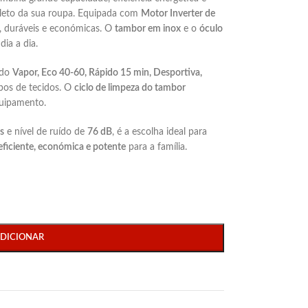
leto da sua roupa. Equipada com
Motor Inverter de
as, duráveis e económicas. O
tambor em inox
e o
óculo
dia a dia.
ndo
Vapor, Eco 40-60, Rápido 15 min, Desportiva,
ipos de tecidos. O
ciclo de limpeza do tambor
quipamento.
s
e nível de ruído de
76 dB
, é a escolha ideal para
eficiente, económica e potente
para a família.
DICIONAR