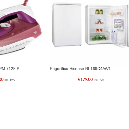
SPM 7128 P
Frigorífico Hisense RL169D4AW1
00
€
179.00
Inc. IVA
Inc. IVA