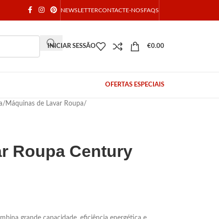
NEWSLETTER
CONTACTE-NOS
FAQS
INICIAR SESSÃO
€
0.00
OFERTAS ESPECIAIS
a
/
Máquinas de Lavar Roupa
/
ar Roupa Century
mbina grande capacidade, eficiência energética e