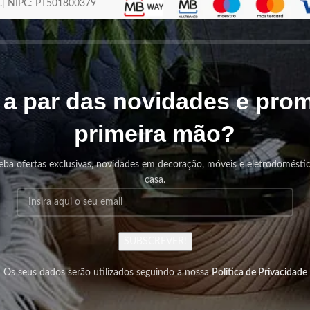
os.| NIPC: PT501800379
r a par das novidades e pr
primeira mão?
eba ofertas exclusivas, novidades em decoração, móveis e eletrodomésti
casa.
SUBSCREVER!
Os seus dados serão utilizados seguindo a nossa
Politica de Privacidade