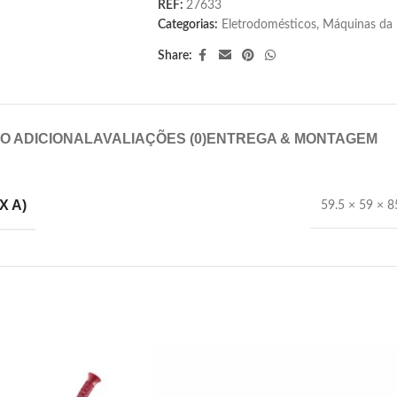
REF:
27633
Categorias:
Eletrodomésticos
,
Máquinas da
Share:
O ADICIONAL
AVALIAÇÕES (0)
ENTREGA & MONTAGEM
X A)
59.5 × 59 × 