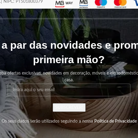
os.| NIPC: PT501800379
r a par das novidades e pr
primeira mão?
eba ofertas exclusivas, novidades em decoração, móveis e eletrodomésti
casa.
SUBSCREVER!
Os seus dados serão utilizados seguindo a nossa
Politica de Privacidade