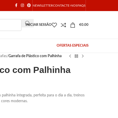
NEWSLETTER
CONTACTE-NOS
FAQS
INICIAR SESSÃO
€
0.00
OFERTAS ESPECIAIS
afas
/
Garrafa de Plástico com Palhinha
ico com Palhinha
palhinha integrada, perfeita para o dia a dia, treinos
as cores modernas.