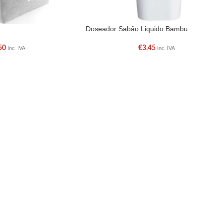
Doseador Sabão Liquido Bambu
50
€
3.45
Inc. IVA
Inc. IVA