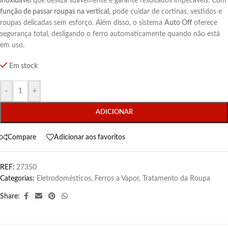
inoxidável
que desliza suavemente e garante resultados impecáveis. Com
função de passar roupas na vertical
, pode cuidar de cortinas, vestidos e
roupas delicadas sem esforço. Além disso, o sistema
Auto Off
oferece
segurança total, desligando o ferro automaticamente quando não está
em uso.
Em stock
-
+
ADICIONAR
Compare
Adicionar aos favoritos
REF:
27350
Categorias:
Eletrodomésticos
,
Ferros a Vapor
,
Tratamento da Roupa
Share: