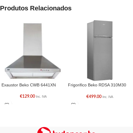
Produtos Relacionados
Exaustor Beko CWB 6441XN
Frigorifico Beko RDSA 310M30
XBN
€
129.00
€
499.00
Inc. IVA
Inc. IVA