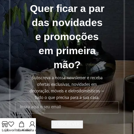
Quer ficar a par
das novidades
e promoções
em primeira
mão?
Subscreva a nossa newsletter e receba
ofertas exclusivas, novidades em
decoração, móveis e eletrodomésticos —
tudo o que precisa para a sua casa.
SUBSCREVER!
Loja
Favoritos
Carrinho
A minha conta