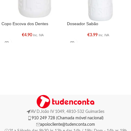
Copo Escova dos Dentes
Doseador Sabão
€
4.90
€
3.99
Inc. IVA
Inc. IVA
AV D.João IV 1049, 4810-532 Guimarães
910 249 728 (Chamada móvel nacional)
apoiocliente@tudenconta.com