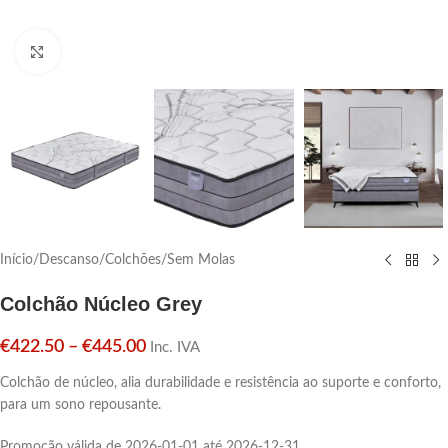
Click para aumentar
Início
/
Descanso
/
Colchões
/
Sem Molas
Colchão Núcleo Grey
€
422.50
–
€
445.00
Inc. IVA
Colchão de núcleo, alia durabilidade e resistência ao suporte e conforto,
para um sono repousante.
Promoção válida de 2026-01-01 até 2026-12-31