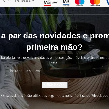
os.| NIPC: PT501800379
r a par das novidades e pr
primeira mão?
eba ofertas exclusivas, novidades em decoração, móveis e eletrodomésti
casa.
SUBSCREVER!
Os seus dados serão utilizados seguindo a nossa
Politica de Privacidade