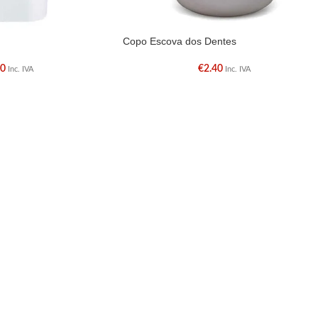
Copo Escova dos Dentes
90
€
2.40
Inc. IVA
Inc. IVA