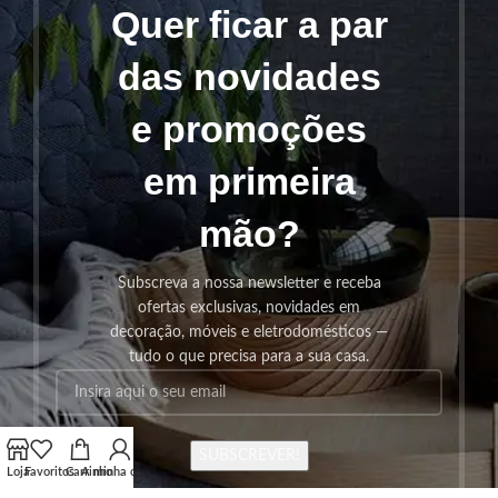
Quer ficar a par
das novidades
e promoções
em primeira
mão?
Subscreva a nossa newsletter e receba
ofertas exclusivas, novidades em
decoração, móveis e eletrodomésticos —
tudo o que precisa para a sua casa.
SUBSCREVER!
Loja
Favoritos
Carrinho
A minha conta