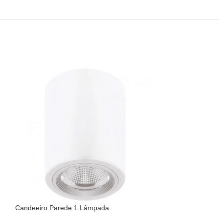
Candeeiro Parede 1 Lâmpada
Candeeiro Régu