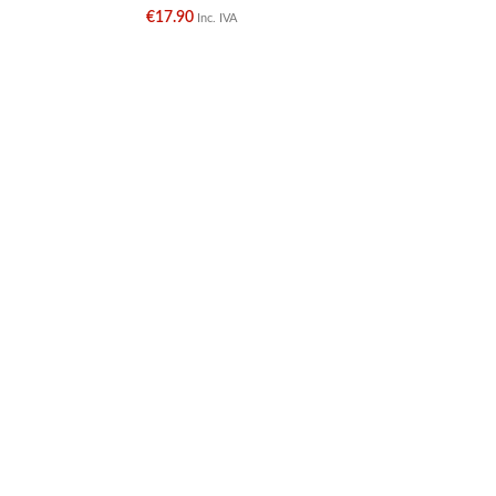
€
17.90
€
Inc. IVA