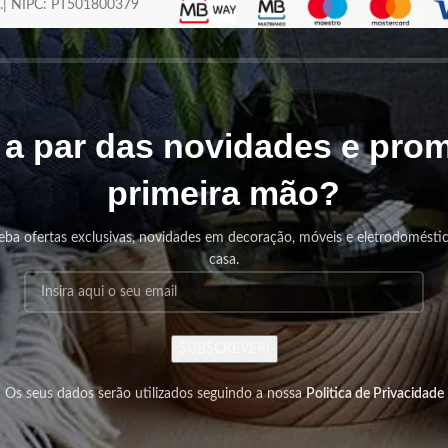
os.| NIPC: PT501800379
r a par das novidades e pr
primeira mão?
eba ofertas exclusivas, novidades em decoração, móveis e eletrodomésti
casa.
SUBSCREVER!
Os seus dados serão utilizados seguindo a nossa
Politica de Privacidade