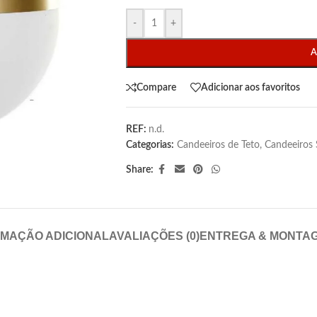
-
+
A
Compare
Adicionar aos favoritos
REF:
n.d.
Categorias:
Candeeiros de Teto
,
Candeeiros
Share:
RMAÇÃO ADICIONAL
AVALIAÇÕES (0)
ENTREGA & MONTA