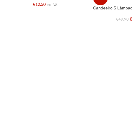
€
12.50
Inc. IVA
Candeeiro 5 Lâmpa
€
49.90