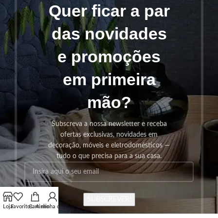
Quer ficar a par
das novidades
e promoções
em primeira
mão?
Subscreva a nossa newsletter e receba
ofertas exclusivas, novidades em
decoração, móveis e eletrodomésticos —
tudo o que precisa para a sua casa.
SUBSCREVER!
Loja
Favoritos
Carrinho
A minha conta