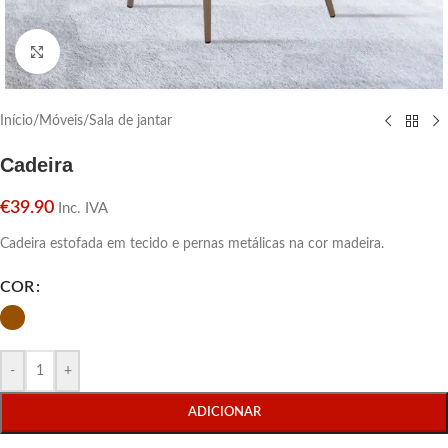
Click para aumentar
Início
/
Móveis
/
Sala de jantar
Cadeira
€
39.90
Inc. IVA
Cadeira estofada em tecido e pernas metálicas na cor madeira.
COR
-
+
ADICIONAR