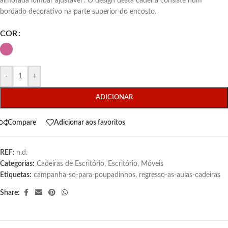
almofada lombar ajustável . O design desta cadeira consiste num
bordado decorativo na parte superior do encosto.
COR
-
+
ADICIONAR
Compare
Adicionar aos favoritos
REF:
n.d.
Categorias:
Cadeiras de Escritório
,
Escritório
,
Móveis
Etiquetas:
campanha-so-para-poupadinhos
,
regresso-as-aulas-cadeiras
Share: