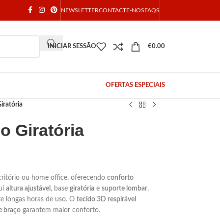
NEWSLETTER
CONTACTE-NOS
FAQS
INICIAR SESSÃO
€
0.00
OFERTAS ESPECIAIS
iratória
o Giratória
scritório ou home office, oferecendo
conforto
ui
altura ajustável
, base
giratória
e
suporte lombar
,
te longas horas de uso. O
tecido 3D respirável
e braço
garantem maior conforto.