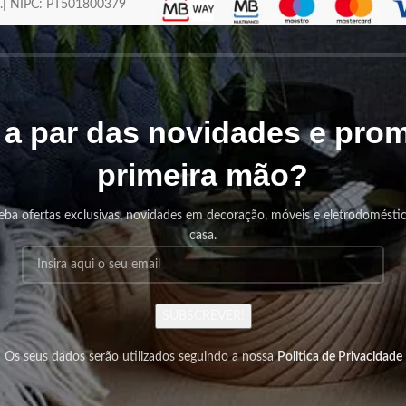
os.| NIPC: PT501800379
r a par das novidades e pr
primeira mão?
eba ofertas exclusivas, novidades em decoração, móveis e eletrodomésti
casa.
SUBSCREVER!
Os seus dados serão utilizados seguindo a nossa
Politica de Privacidade