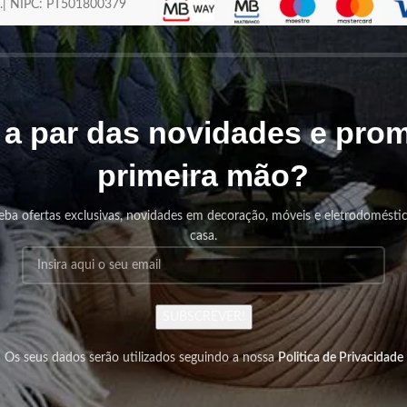
os.| NIPC: PT501800379
r a par das novidades e pr
primeira mão?
eba ofertas exclusivas, novidades em decoração, móveis e eletrodomésti
casa.
SUBSCREVER!
Os seus dados serão utilizados seguindo a nossa
Politica de Privacidade