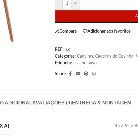
-
+
A
Compare
Adicionar aos favoritos
REF:
n.d.
Categorias:
Cadeiras
,
Cadeiras de Cozinha
,
M
Etiqueta:
escandinavo
Share:
O ADICIONAL
AVALIAÇÕES (0)
ENTREGA & MONTAGEM
X A)
45 × 55 × 