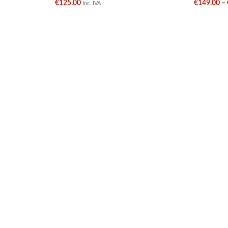
€
125.00
€
149.00
–
Inc. IVA