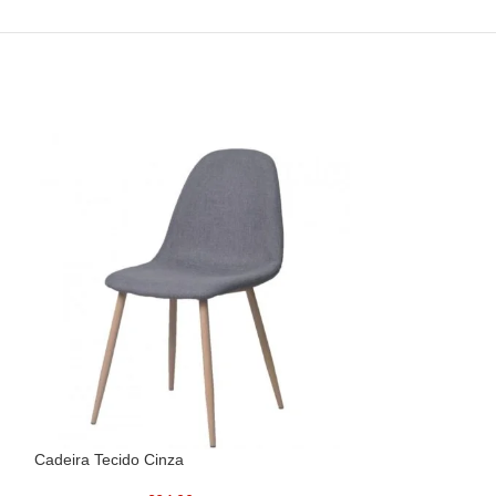
Cadeira Tecido Cinza
Mesa de Refeição