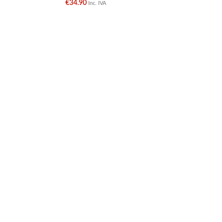
€
34.90
€
Inc. IVA