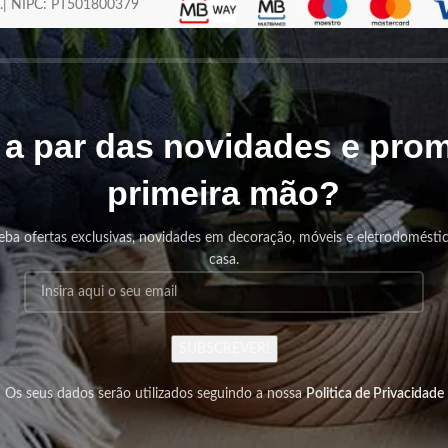
os.| NIPC: PT501800379
r a par das novidades e pr
primeira mão?
eba ofertas exclusivas, novidades em decoração, móveis e eletrodomésti
casa.
SUBSCREVER!
Os seus dados serão utilizados seguindo a nossa
Politica de Privacidade