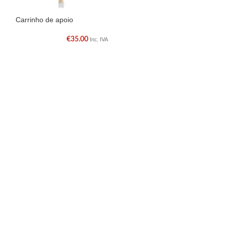
Carrinho de apoio
Consola
€
35.00
€
49.5
Inc. IVA