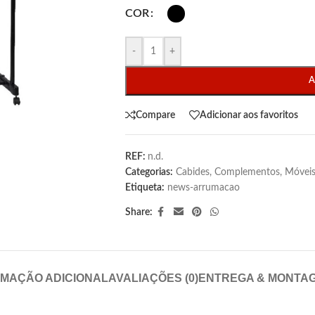
COR
-
+
A
Compare
Adicionar aos favoritos
REF:
n.d.
Categorias:
Cabides
,
Complementos
,
Móvei
Etiqueta:
news-arrumacao
Share:
RMAÇÃO ADICIONAL
AVALIAÇÕES (0)
ENTREGA & MONTA