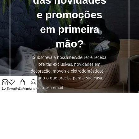
e promoções
em primeira
mão?
Subscreva a nossa newsletter e receba
ofertas exclusivas, novidades em
decoração, móveis e eletrodomésticos —
tudo o que precisa para a sua casa.
Loja
Favoritos
Carrinho
A minha conta
SUBSCREVER!
Os seus dados serão utilizados seguindo a nossa
Politica de
Privacidade