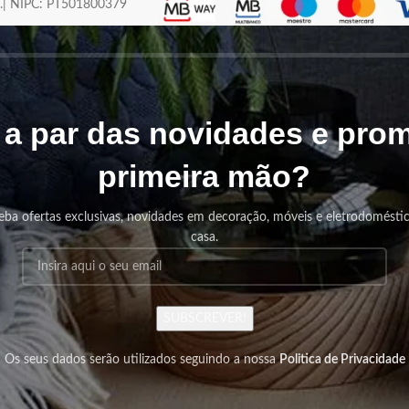
os.| NIPC: PT501800379
r a par das novidades e pr
primeira mão?
eba ofertas exclusivas, novidades em decoração, móveis e eletrodomésti
casa.
SUBSCREVER!
Os seus dados serão utilizados seguindo a nossa
Politica de Privacidade