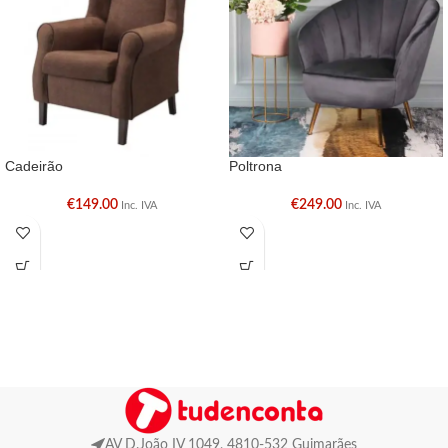
Cadeirão
Poltrona
€
149.00
€
249.00
Inc. IVA
Inc. IVA
AV D.João IV 1049, 4810-532 Guimarães