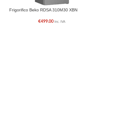
Frigorifico Beko RDSA 310M30 XBN
Maquina Lavar 
€
499.00
€
Inc. IVA