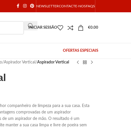
NEWSLETTER
CONTACTE-NOS
FAQS
INICIAR SESSÃO
€
0.00
OFERTAS ESPECIAIS
ão
/
Aspirador Vertical
/
Aspirador Vertical
al
or companheiro de limpeza para a sua casa. Esta
vantagens comprovadas de um aspirador
as de um aspirador de mão. O resultado é um
te manter a sua casa limpa e livre de poeira sem