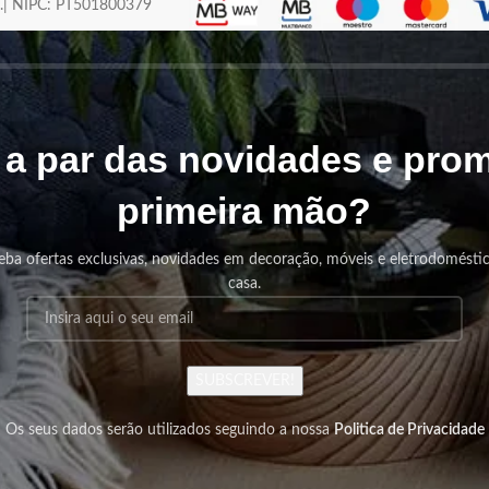
os.| NIPC: PT501800379
r a par das novidades e pr
primeira mão?
eba ofertas exclusivas, novidades em decoração, móveis e eletrodomésti
casa.
SUBSCREVER!
Os seus dados serão utilizados seguindo a nossa
Politica de Privacidade