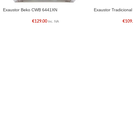
Exaustor Beko CWB 6441XN
Exaustor Tradiciona
€
129.00
€
109
Inc. IVA