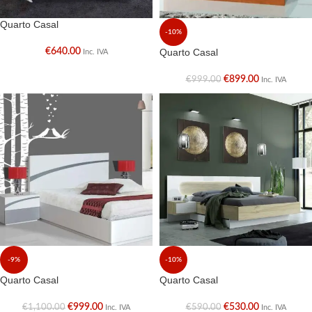
Quarto Casal
-10%
€
640.00
Quarto Casal
Inc. IVA
€
899.00
€
999.00
Inc. IVA
-9%
-10%
Quarto Casal
Quarto Casal
€
999.00
€
530.00
€
1,100.00
€
590.00
Inc. IVA
Inc. IVA