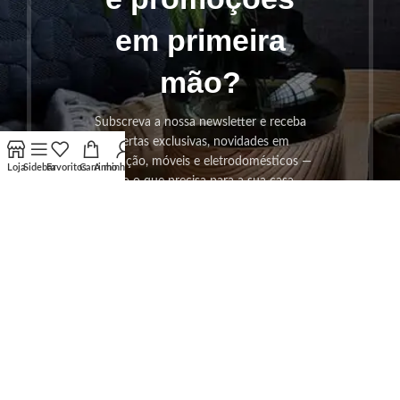
em primeira
mão?
Subscreva a nossa newsletter e receba
ofertas exclusivas, novidades em
decoração, móveis e eletrodomésticos —
Loja
Sidebar
Favoritos
Carrinho
A minha conta
tudo o que precisa para a sua casa.
SUBSCREVER!
Os seus dados serão utilizados seguindo a nossa
Politica de
Privacidade